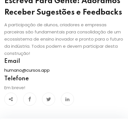
Escreva Para Gente! Adoramos
Receber Sugestões e Feedbacks
A participação de alunos, criadores e empresas
parceiras são fundamentais para consolidação de um
ecossistema de ensino inovador e pronto para o futuro
da indústria. Todos podem e devem participar desta
construção!
Email
humano@cursos.app
Telefone
Em breve!