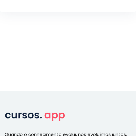
Quando o conhecimento evolui, nós evoluímos juntos.