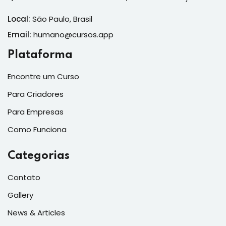
Local:
São Paulo, Brasil
Email:
humano@cursos.app
Plataforma
Encontre um Curso
Para Criadores
Para Empresas
Como Funciona
Categorias
Contato
Gallery
News & Articles