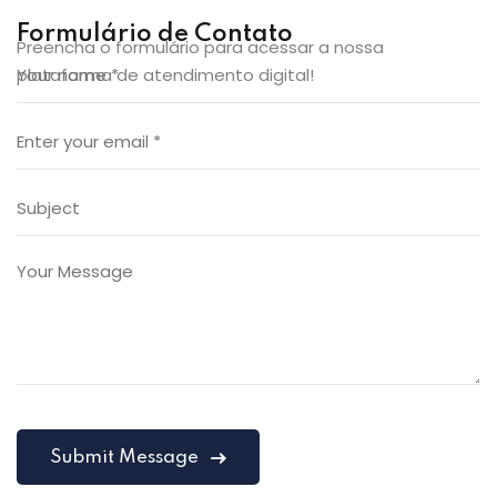
Formulário de Contato
Preencha o formulário para acessar a nossa
plataforma de atendimento digital!