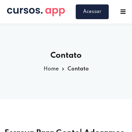
Acessar
Contato
Home
Contato