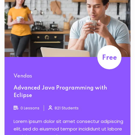
Free
Vendas
Advanced Java Programming with
Eclipse
0 Lessons
821 Students
Lorem ipsum dolor sit amet consectur adipiscing
elit, sed do eiusmod tempor incididunt ut labore