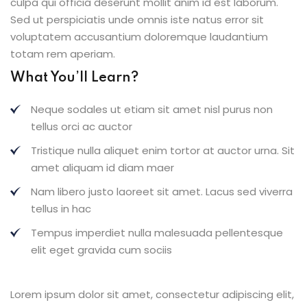
culpa qui officia deserunt mollit anim id est laborum.
Sed ut perspiciatis unde omnis iste natus error sit
voluptatem accusantium doloremque laudantium
totam rem aperiam.
What You’ll Learn?
Neque sodales ut etiam sit amet nisl purus non
tellus orci ac auctor
Tristique nulla aliquet enim tortor at auctor urna. Sit
amet aliquam id diam maer
Nam libero justo laoreet sit amet. Lacus sed viverra
tellus in hac
Tempus imperdiet nulla malesuada pellentesque
elit eget gravida cum sociis
Lorem ipsum dolor sit amet, consectetur adipiscing elit,