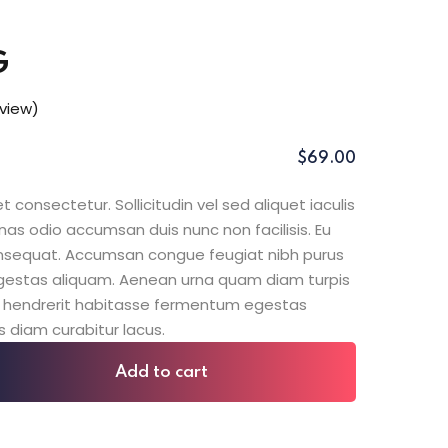
G
view)
$
69
.00
 consectetur. Sollicitudin vel sed aliquet iaculis
nas odio accumsan duis nunc non facilisis. Eu
consequat. Accumsan congue feugiat nibh purus
gestas aliquam. Aenean urna quam diam turpis
sit hendrerit habitasse fermentum egestas
s diam curabitur lacus.
Add to cart