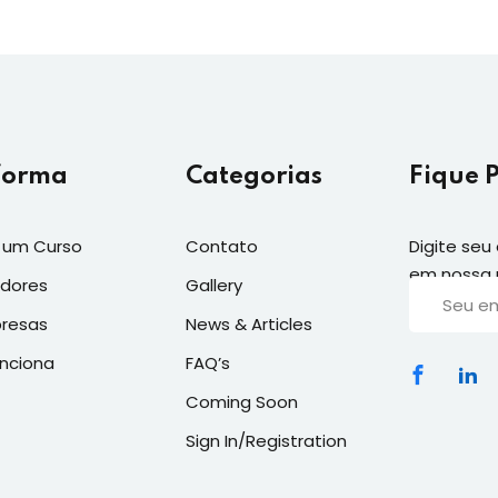
forma
Categorias
Fique 
 um Curso
Contato
Digite seu
em nossa n
adores
Gallery
presas
News & Articles
nciona
FAQ’s
Coming Soon
Sign In/Registration