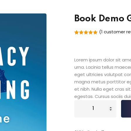
Book Demo 
(
1
customer re
Rated
1
5.00
out of 5
based on
customer
rating
Lorem ipsum dolor sit amet
urna. Lacinia tellus maece
eget ultricies volutpat 
magna metus porttitor e
et nibh. Nulla eget cras 
egestas. Cursus sociis dui