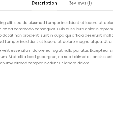
Description
Reviews (1)
ing elit, sed do eiusmod tempor incididunt ut labore et dol
uip ex ea commodo consequat. Duis aute irure dolor in reprehe
pidatat non proident, sunt in culpa qui officia deserunt molli
od tempor incididunt ut labore et dolore magna aliqua. Ut e
e velit esse cillum dolore eu fugiat nulla pariatur. Excepteur
borum. Stet clita kasd gubergren, no sea takimata sanctus e
 nonumy eirmod tempor invidunt ut labore dolore.